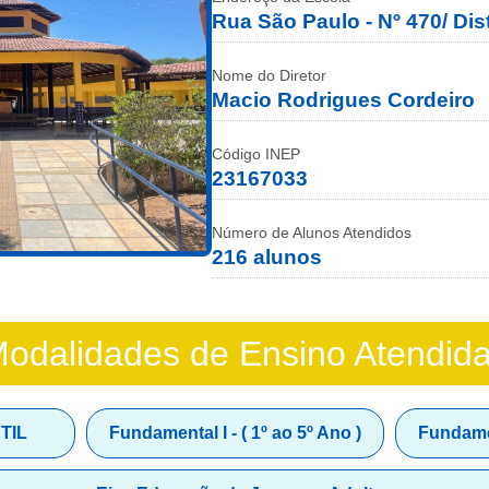
Rua São Paulo - Nº 470/ Dist
Nome do Diretor
Macio Rodrigues Cordeiro
Código INEP
23167033
Número de Alunos Atendidos
216 alunos
odalidades de Ensino Atendid
TIL
Fundamental I - ( 1º ao 5º Ano )
Fundament