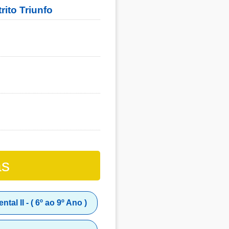
rito Triunfo
as
al II - ( 6º ao 9º Ano )