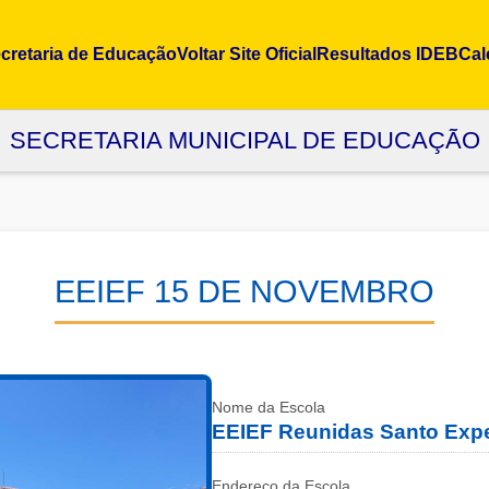
cretaria de Educação
Voltar Site Oficial
Resultados IDEB
Cal
SECRETARIA MUNICIPAL DE EDUCAÇÃO
Voltar Site Oficial
Resultados IDEB
Calendário
EEIEF 15 DE NOVEMBRO
Nome da Escola
EEIEF Reunidas Santo Exp
Endereço da Escola